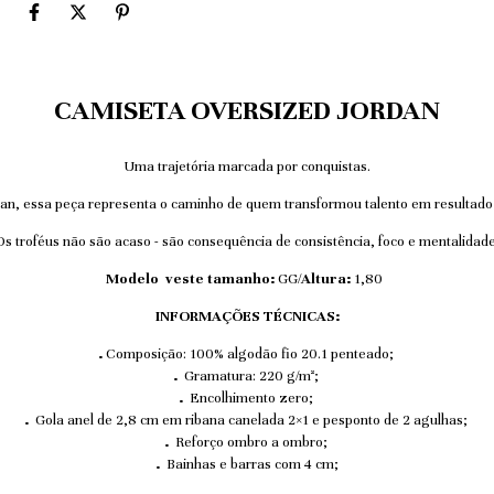
CAMISETA OVERSIZED JORDAN
Uma trajetória marcada por conquistas.
an, essa peça representa o caminho de quem transformou talento em resultado e
Os troféus não são acaso - são consequência de consistência, foco e mentalidade
Modelo veste tamanho:
GG/
Altura:
1,80
INFORMAÇÕES TÉCNICAS:
.
Composição: 100% algodão fio 20.1 penteado;
.
Gramatura: 220 g/m²;
.
Encolhimento zero;
.
Gola anel de 2,8 cm em ribana canelada 2×1 e pesponto de 2 agulhas;
.
Reforço ombro a ombro;
.
Bainhas e barras com 4 cm;