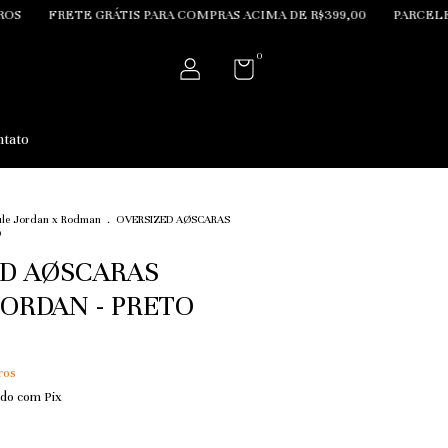
GRÁTIS PARA COMPRAS ACIMA DE R$399,00
PARCELE SUAS COMPRA
0
tato
le Jordan x Rodman
.
OVERSIZED AØSCARAS
O
ED AØSCARAS
ORDAN - PRETO
ros
do com Pix