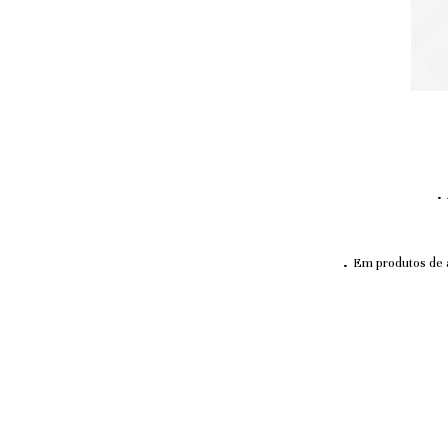
.
.
Em produtos de a