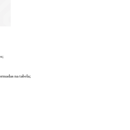
o;
ormadas na tabela;