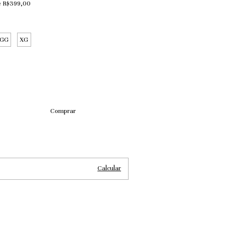
e
R$399,00
GG
XG
Alterar CEP
Calcular