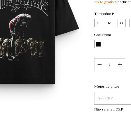
Frete grátis
a partir d
Tamanho:
P
P
M
G
Cor:
Preto
Entregas para o CEP:
Meios de envio
Não sei meu CEP