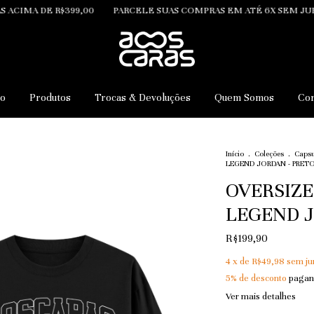
399,00
PARCELE SUAS COMPRAS EM ATÉ 6X SEM JUROS
FRETE 
io
Produtos
Trocas & Devoluções
Quem Somos
Con
Início
.
Coleções
.
Capsu
LEGEND JORDAN - PRET
OVERSIZ
LEGEND J
R$199,90
4
x de
R$49,98
sem ju
5% de desconto
pagan
Ver mais detalhes