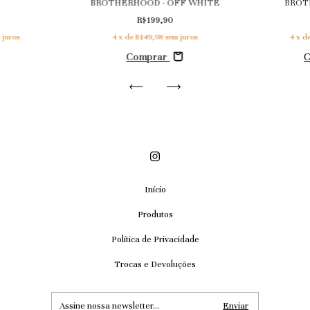
BROT
BROTHERHOOD - OFF WHITE
R$199,90
 juros
4
x d
4
x de
R$49,98
sem juros
Comprar
Início
Produtos
Política de Privacidade
Trocas e Devoluções