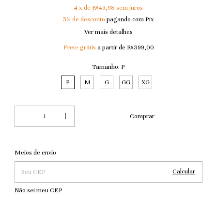
4
x de
R$49,98
sem juros
5% de desconto
pagando com Pix
Ver mais detalhes
Frete grátis
a partir de
R$399,00
Tamanho:
P
P
M
G
GG
XG
Alterar CEP
Entregas para o CEP:
Meios de envio
Calcular
Não sei meu CEP