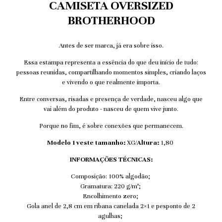
CAMISETA OVERSIZED
BROTHERHOOD
Antes de ser marca, já era sobre isso.
Essa estampa representa a essência do que deu início de tudo:
pessoas reunidas, compartilhando momentos simples, criando laços
e vivendo o que realmente importa.
Entre conversas, risadas e presença de verdade, nasceu algo que
vai além do produto - nasceu de quem vive junto.
Porque no fim, é sobre conexões que permanecem.
Modelo 1 veste tamanho:
XG/
Altura:
1,80
INFORMAÇÕES TÉCNICAS:
Composição: 100% algodão;
Gramatura: 220 g/m²;
Encolhimento zero;
Gola anel de 2,8 cm em ribana canelada 2×1 e pesponto de 2
agulhas;