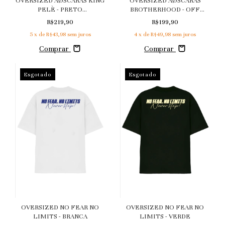
OVERSIZED AØSCARAS
OVERSIZED AØSCARAS KING
BROTHERHOOD - OFF
PELÈ - PRETO
WHITE
MARMORIZADO
R$199,90
R$219,90
4
x de
R$49,98
sem juros
5
x de
R$43,98
sem juros
Comprar
Comprar
Esgotado
Esgotado
OVERSIZED NO FEAR NO
OVERSIZED NO FEAR NO
LIMITS - BRANCA
LIMITS - VERDE