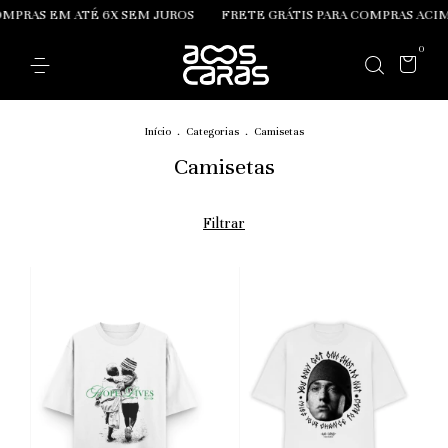
PRAS EM ATÉ 6X SEM JUROS
FRETE GRÁTIS PARA COMPRAS ACIMA 
0
Início
.
Categorias
.
Camisetas
Camisetas
Filtrar