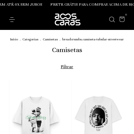
 ATÉ 6X SEM JUROS
FRETE GRÁTIS PARA COMPRAS ACIMA DE R$39
0
Início
.
Categorias
.
Camisetas
.
breadcrumbs.camiseta-tubular-streetwear
Camisetas
Filtrar