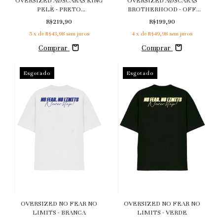
OVERSIZED AØSCARAS
OVERSIZED AØSCARAS KING
BROTHERHOOD - OFF
PELÈ - PRETO
WHITE
MARMORIZADO
R$199,90
R$219,90
4
x de
R$49,98
sem juros
5
x de
R$43,98
sem juros
Comprar
Comprar
Esgotado
Esgotado
OVERSIZED NO FEAR NO
OVERSIZED NO FEAR NO
LIMITS - BRANCA
LIMITS - VERDE