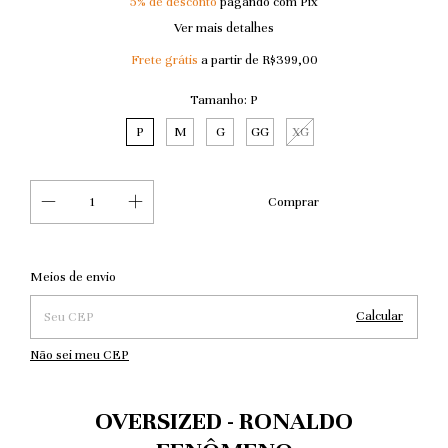
5% de desconto
pagando com Pix
Ver mais detalhes
Frete grátis
a partir de
R$399,00
Tamanho:
P
P
M
G
GG
XG
Alterar CEP
Entregas para o CEP:
Meios de envio
Calcular
Não sei meu CEP
OVERSIZED - RONALDO