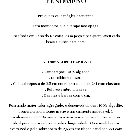
FENÔMENO
Pra quem viu a mágica acontecer.
Tem momentos que o tempo não apaga.
Inspirada em Ronaldo Nazário, essa peça é pra quem viveu cada
lance e nunca esqueceu.
INFORMAÇÕES TÉCNICAS:
.
Composição: 100% algodão;
.
Encolhimento zero;
.
Gola sobreposta de 2,5 cm em ribana canelada 2×1 com elastano;
.
Reforço ombro a ombro;
.
Bainhas e barras com 4 cm;
Possuindo maior valor agregado, é desenvolvido com 100% algodão,
proporciona um toque macio e um caimento impecável. O
acabamento ULTRA aumenta a resistência do tecido, tornando-a
ideal para quem valoriza estilo e longevidade. Com modelagem
oversized e gola sobreposta de 2,5 cm em ribana canelada 2x1 com