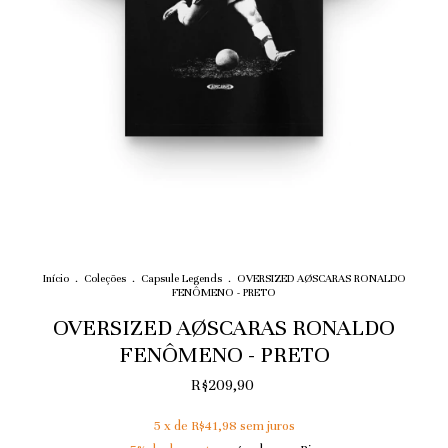
Início
.
Coleções
.
Capsule Legends
.
OVERSIZED AØSCARAS RONALDO
FENÔMENO - PRETO
OVERSIZED AØSCARAS RONALDO
FENÔMENO - PRETO
R$209,90
5
x de
R$41,98
sem juros